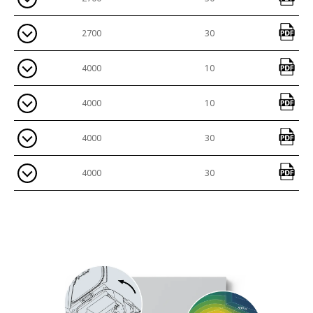
2700
30
4000
10
4000
10
4000
30
4000
30