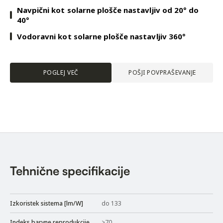
Navpični kot solarne plošče nastavljiv od 20° do
40°
Vodoravni kot solarne plošče nastavljiv 360°
POGLEJ VEČ
POŠJI POVPRAŠEVANJE
Tehnične specifikacije
Izkoristek sistema [lm/W]
do 133
Indeks barvne reprodukcije
>70