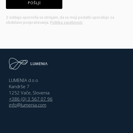
Z oddajo sporočila se strinjam, da se moji podatki uporabijo za
obdelavo povpraševanja.
Politika zasebnosti.
LUMENIA d.o.o.
Kandrše 7
1252 Vače, Slovenia
+386 (0) 3 567 07 96
info@lumenia.com