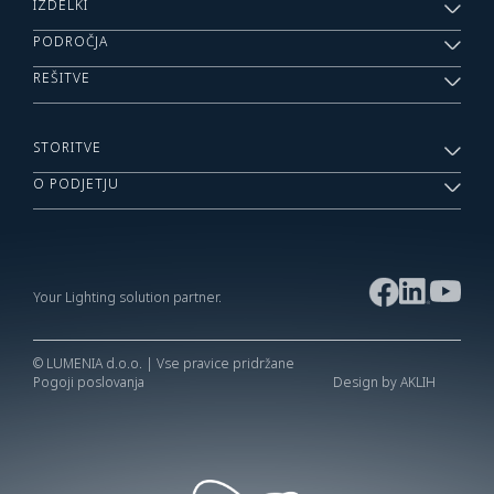
IZDELKI
PODROČJA
REŠITVE
STORITVE
O PODJETJU
Your Lighting solution partner.
© LUMENIA d.o.o. | Vse pravice pridržane
Pogoji poslovanja
Design by AKLIH