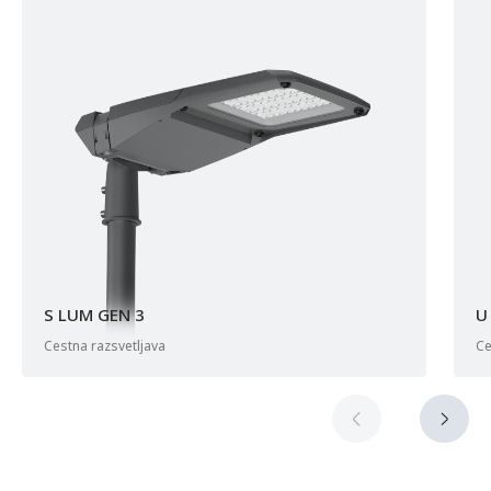
S LUM GEN 3
U
cestna razsvetljava
c