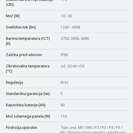
(CRI)
Moč [W]
10 - 30
Svetlobni tok [lm]
1200 - 4008
Barvna temperatura (CCT)
2700, 3000, 4000
[K]
Zaščita pred vdorom
IP66
Obratovalna temperatura
od -20 do +50
[°C]
Regulacija
Brez
Standardna garancija (let)
5
Kapaciteta baterije [Ah]
80
Moč solarnega panela [W]
150
Področja uporabe
Tipe cest: M5 / M6 / P2 / P3 / P4 / P5 /
P6, Območja brez omrežja, Avtobusna