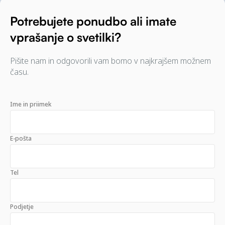
Potrebujete ponudbo ali imate
vprašanje o svetilki?
Pišite nam in odgovorili vam bomo v najkrajšem možnem
času.
Ime in priimek
E-pošta
Tel
Podjetje